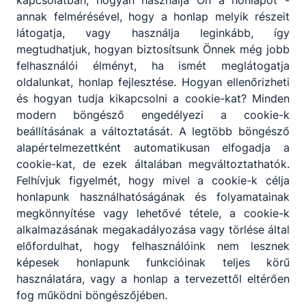
annak felmérésével, hogy a honlap melyik részeit
látogatja, vagy használja leginkább, így
megtudhatjuk, hogyan biztosítsunk Önnek még jobb
felhasználói élményt, ha ismét meglátogatja
oldalunkat, honlap fejlesztése. Hogyan ellenőrizheti
és hogyan tudja kikapcsolni a cookie-kat? Minden
modern böngésző engedélyezi a cookie-k
beállításának a változtatását. A legtöbb böngésző
alapértelmezettként automatikusan elfogadja a
cookie-kat, de ezek általában megváltoztathatók.
Felhívjuk figyelmét, hogy mivel a cookie-k célja
honlapunk használhatóságának és folyamatainak
megkönnyítése vagy lehetővé tétele, a cookie-k
alkalmazásának megakadályozása vagy törlése által
előfordulhat, hogy felhasználóink nem lesznek
képesek honlapunk funkcióinak teljes körű
használatára, vagy a honlap a tervezettől eltérően
fog működni böngészőjében.