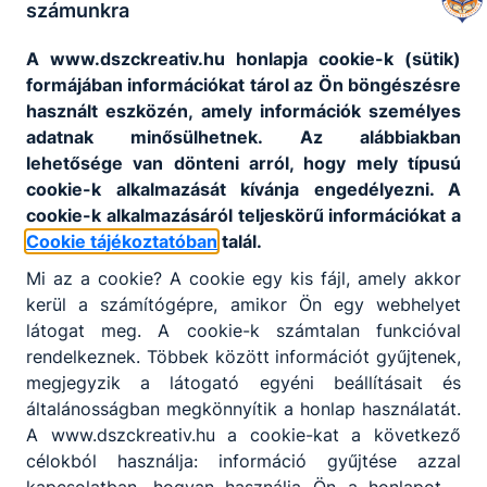
számunkra
A www.dszckreativ.hu honlapja cookie-k (sütik)
formájában információkat tárol az Ön böngészésre
használt eszközén, amely információk személyes
adatnak minősülhetnek. Az alábbiakban
lehetősége van dönteni arról, hogy mely típusú
cookie-k alkalmazását kívánja engedélyezni. A
cookie-k alkalmazásáról teljeskörű információkat a
Cookie tájékoztatóban
talál.
Mi az a cookie? A cookie egy kis fájl, amely akkor
kerül a számítógépre, amikor Ön egy webhelyet
látogat meg. A cookie-k számtalan funkcióval
rendelkeznek. Többek között információt gyűjtenek,
megjegyzik a látogató egyéni beállításait és
általánosságban megkönnyítik a honlap használatát.
A www.dszckreativ.hu a cookie-kat a következő
célokból használja: információ gyűjtése azzal
kapcsolatban, hogyan használja Ön a honlapot -