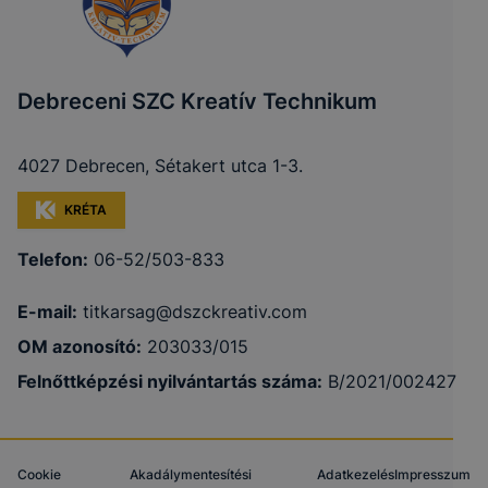
Debreceni SZC Kreatív Technikum
4027 Debrecen, Sétakert utca 1-3.
KRÉTA
Telefon:
06-52/503-833
E-mail:
titkarsag@dszckreativ.com
OM azonosító:
203033/015
Felnőttképzési nyilvántartás száma:
B/2021/002427
Cookie
Akadálymentesítési
Adatkezelés
Impresszum