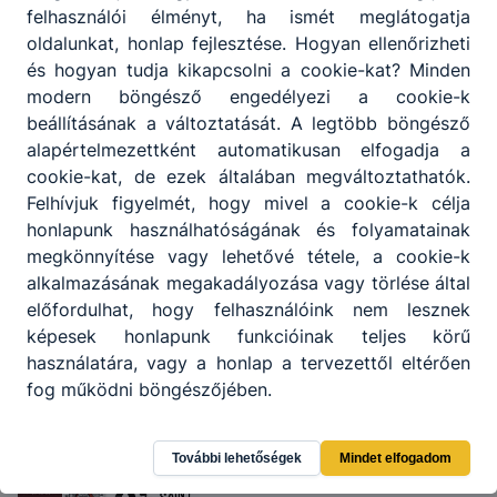
felhasználói élményt, ha ismét meglátogatja
OM azonosító
:
203033/015
oldalunkat, honlap fejlesztése. Hogyan ellenőrizheti
és hogyan tudja kikapcsolni a cookie-kat? Minden
modern böngésző engedélyezi a cookie-k
beállításának a változtatását. A legtöbb böngésző
alapértelmezettként automatikusan elfogadja a
cookie-kat, de ezek általában megváltoztathatók.
Felhívjuk figyelmét, hogy mivel a cookie-k célja
honlapunk használhatóságának és folyamatainak
megkönnyítése vagy lehetővé tétele, a cookie-k
alkalmazásának megakadályozása vagy törlése által
Partnereink
előfordulhat, hogy felhasználóink nem lesznek
képesek honlapunk funkcióinak teljes körű
használatára, vagy a honlap a tervezettől eltérően
fog működni böngészőjében.
További lehetőségek
Mindet elfogadom