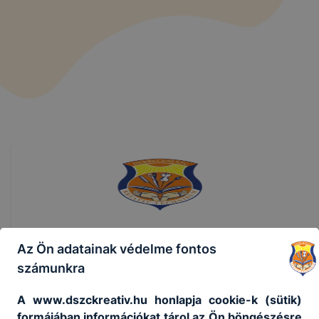
Debreceni SZC Kreatív Technikum
Az Ön adatainak védelme fontos
számunkra
Telefon
:
06-52/503-833
A www.dszckreativ.hu honlapja cookie-k (sütik)
formájában információkat tárol az Ön böngészésre