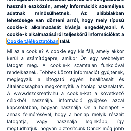
használt eszközén, amely információk személyes
Fax
:
-
adatnak minősülhetnek. Az alábbiakban
lehetősége van dönteni arról, hogy mely típusú
cookie-k alkalmazását kívánja engedélyezni. A
cookie-k alkalmazásáról teljeskörű információkat a
Központi
06-30/132-72-73 (DSZC
Cookie tájékoztatóban
talál.
ügyfélszolgálat
:
képzésekkel kapcsolatban)
Mi az a cookie? A cookie egy kis fájl, amely akkor
kerül a számítógépre, amikor Ön egy webhelyet
látogat meg. A cookie-k számtalan funkcióval
E-mail cím
:
titkarsag@dszckreativ.com
rendelkeznek. Többek között információt gyűjtenek,
megjegyzik a látogató egyéni beállításait és
általánosságban megkönnyítik a honlap használatát.
Székhely
:
4027 Debrecen, Sétakert utca 1-3.
A www.dszckreativ.hu a cookie-kat a következő
célokból használja: információ gyűjtése azzal
kapcsolatban, hogyan használja Ön a honlapot -
Postacím
:
4027 Debrecen, Sétakert utca 1-3.
annak felmérésével, hogy a honlap melyik részeit
látogatja, vagy használja leginkább, így
megtudhatjuk, hogyan biztosítsunk Önnek még jobb