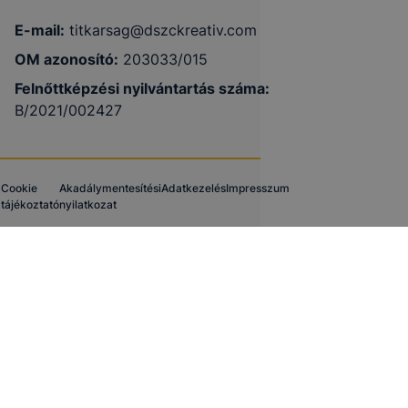
E-mail:
titkarsag@dszckreativ.com
OM azonosító:
203033/015
Felnőttképzési nyilvántartás száma:
B/2021/002427
Cookie
Akadálymentesítési
Adatkezelés
Impresszum
tájékoztató
nyilatkozat