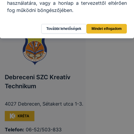
használatára, vagy a honlap a tervezettől eltérően
fog működni böngészőjében.
További lehetőségek
Mindet elfogadom
Debreceni SZC Kreatív
Technikum
4027 Debrecen, Sétakert utca 1-3.
KRÉTA
Telefon:
06-52/503-833