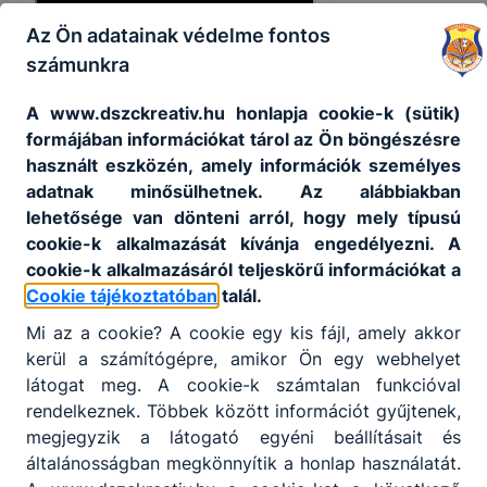
Az Ön adatainak védelme fontos
számunkra
A www.dszckreativ.hu honlapja cookie-k (sütik)
formájában információkat tárol az Ön böngészésre
használt eszközén, amely információk személyes
adatnak minősülhetnek. Az alábbiakban
lehetősége van dönteni arról, hogy mely típusú
cookie-k alkalmazását kívánja engedélyezni. A
cookie-k alkalmazásáról teljeskörű információkat a
Cookie tájékoztatóban
talál.
Mi az a cookie? A cookie egy kis fájl, amely akkor
kerül a számítógépre, amikor Ön egy webhelyet
Nyitvatartás
látogat meg. A cookie-k számtalan funkcióval
rendelkeznek. Többek között információt gyűjtenek,
Fodrász - árlista
megjegyzik a látogató egyéni beállításait és
általánosságban megkönnyítik a honlap használatát.
Kozmetika - árlista