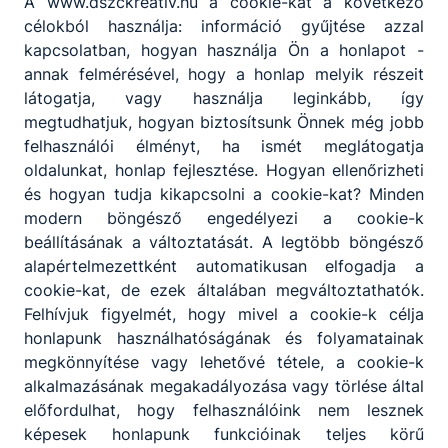
A www.dszckreativ.hu a cookie-kat a következő
célokból használja: információ gyűjtése azzal
kapcsolatban, hogyan használja Ön a honlapot -
annak felmérésével, hogy a honlap melyik részeit
látogatja, vagy használja leginkább, így
megtudhatjuk, hogyan biztosítsunk Önnek még jobb
felhasználói élményt, ha ismét meglátogatja
Partnereink
oldalunkat, honlap fejlesztése. Hogyan ellenőrizheti
és hogyan tudja kikapcsolni a cookie-kat? Minden
modern böngésző engedélyezi a cookie-k
beállításának a változtatását. A legtöbb böngésző
alapértelmezettként automatikusan elfogadja a
cookie-kat, de ezek általában megváltoztathatók.
Felhívjuk figyelmét, hogy mivel a cookie-k célja
honlapunk használhatóságának és folyamatainak
megkönnyítése vagy lehetővé tétele, a cookie-k
alkalmazásának megakadályozása vagy törlése által
előfordulhat, hogy felhasználóink nem lesznek
képesek honlapunk funkcióinak teljes körű