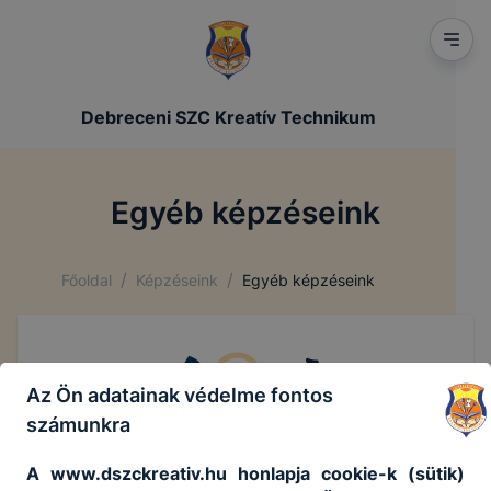
Debreceni SZC Kreatív Technikum
Egyéb képzéseink
/
/
Főoldal
Képzéseink
Egyéb képzéseink
Az Ön adatainak védelme fontos
számunkra
A www.dszckreativ.hu honlapja cookie-k (sütik)