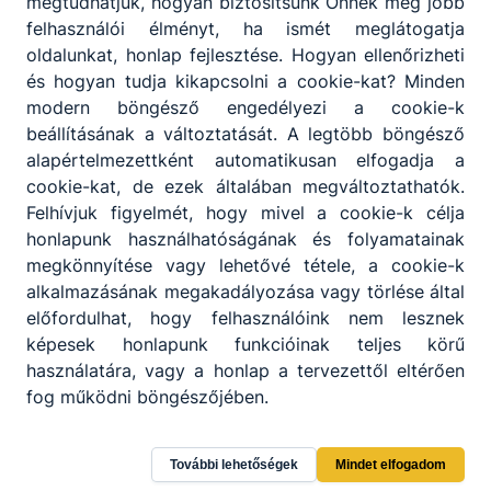
megtudhatjuk, hogyan biztosítsunk Önnek még jobb
felhasználói élményt, ha ismét meglátogatja
oldalunkat, honlap fejlesztése. Hogyan ellenőrizheti
és hogyan tudja kikapcsolni a cookie-kat? Minden
modern böngésző engedélyezi a cookie-k
beállításának a változtatását. A legtöbb böngésző
alapértelmezettként automatikusan elfogadja a
cookie-kat, de ezek általában megváltoztathatók.
Felhívjuk figyelmét, hogy mivel a cookie-k célja
honlapunk használhatóságának és folyamatainak
megkönnyítése vagy lehetővé tétele, a cookie-k
alkalmazásának megakadályozása vagy törlése által
előfordulhat, hogy felhasználóink nem lesznek
képesek honlapunk funkcióinak teljes körű
használatára, vagy a honlap a tervezettől eltérően
fog működni böngészőjében.
Debreceni SZC Kreatív Technikum
További lehetőségek
Mindet elfogadom