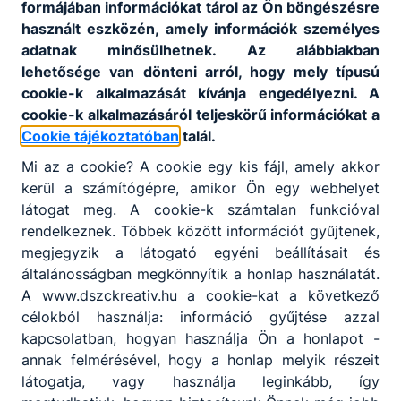
formájában információkat tárol az Ön böngészésre
használt eszközén, amely információk személyes
Jelenleg nincsenek hirdetve önköltséges
adatnak minősülhetnek. Az alábbiakban
képzéseink.
lehetősége van dönteni arról, hogy mely típusú
cookie-k alkalmazását kívánja engedélyezni. A
cookie-k alkalmazásáról teljeskörű információkat a
Cookie tájékoztatóban
talál.
Mi az a cookie? A cookie egy kis fájl, amely akkor
kerül a számítógépre, amikor Ön egy webhelyet
látogat meg. A cookie-k számtalan funkcióval
rendelkeznek. Többek között információt gyűjtenek,
megjegyzik a látogató egyéni beállításait és
Partnereink
általánosságban megkönnyítik a honlap használatát.
A www.dszckreativ.hu a cookie-kat a következő
célokból használja: információ gyűjtése azzal
kapcsolatban, hogyan használja Ön a honlapot -
annak felmérésével, hogy a honlap melyik részeit
látogatja, vagy használja leginkább, így