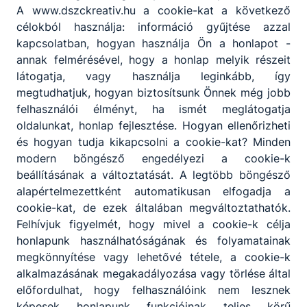
A www.dszckreativ.hu a cookie-kat a következő
célokból használja: információ gyűjtése azzal
kapcsolatban, hogyan használja Ön a honlapot -
annak felmérésével, hogy a honlap melyik részeit
látogatja, vagy használja leginkább, így
megtudhatjuk, hogyan biztosítsunk Önnek még jobb
felhasználói élményt, ha ismét meglátogatja
oldalunkat, honlap fejlesztése. Hogyan ellenőrizheti
és hogyan tudja kikapcsolni a cookie-kat? Minden
modern böngésző engedélyezi a cookie-k
beállításának a változtatását. A legtöbb böngésző
alapértelmezettként automatikusan elfogadja a
cookie-kat, de ezek általában megváltoztathatók.
Felhívjuk figyelmét, hogy mivel a cookie-k célja
honlapunk használhatóságának és folyamatainak
megkönnyítése vagy lehetővé tétele, a cookie-k
alkalmazásának megakadályozása vagy törlése által
előfordulhat, hogy felhasználóink nem lesznek
képesek honlapunk funkcióinak teljes körű