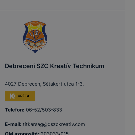
Debreceni SZC Kreatív Technikum
4027 Debrecen, Sétakert utca 1-3.
KRÉTA
Telefon:
06-52/503-833
E-mail:
titkarsag@dszckreativ.com
OM azonosító:
203033/015