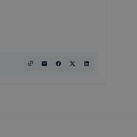
n elfogadja
elmét, hogy
yamatainak
mazásának
nálóink nem
y a honlap a