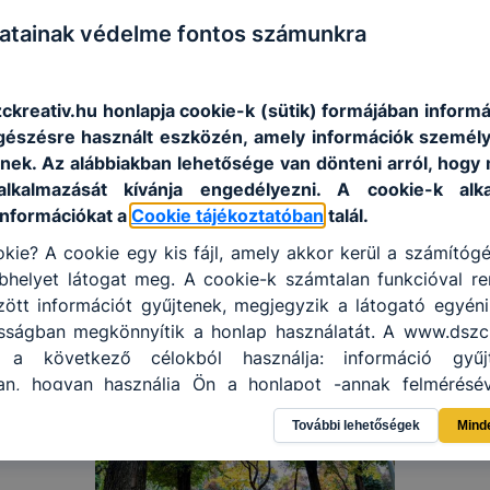
atainak védelme fontos számunkra
kreativ.hu honlapja cookie-k (sütik) formájában informác
észésre használt eszközén, amely információk személ
nek. Az alábbiakban lehetősége van dönteni arról, hogy 
alkalmazását kívánja engedélyezni. A cookie-k alka
információkat a
Cookie tájékoztatóban
talál.
kie? A cookie egy kis fájl, amely akkor kerül a számítóg
helyet látogat meg. A cookie-k számtalan funkcióval re
tt információt gyűjtenek, megjegyzik a látogató egyéni b
osságban megkönnyítik a honlap használatát. A www.dszck
t a következő célokból használja: információ gyűj
an, hogyan használja Ön a honlapot -annak felmérésé
yik részeit látogatja, vagy használja leginkább, így me
További lehetőségek
Mind
osítsunk Önnek még jobb felhasználói élményt, ha ismét m
 honlap fejlesztése. Hogyan ellenőrizheti és hogyan tudja k
? Minden modern böngésző engedélyezi a cookie-k beál