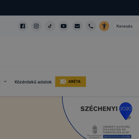
k
Közérdekű adatok
KRÉTA