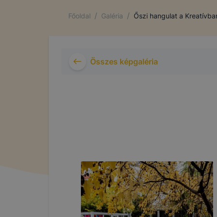
/
/
Főoldal
Galéria
Őszi hangulat a Kreatívba
Összes képgaléria