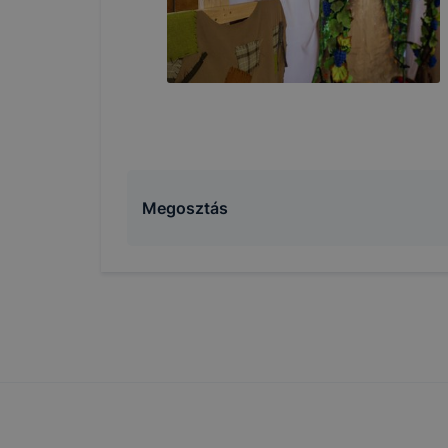
változtatá
a cookie-k
mivel a c
megkönny
megakadály
lesznek kép
tervezettől
Megosztás