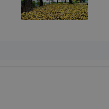
sát. A legtöbb böngésző alapértelmezettként automatikusa
at, de ezek általában megváltoztathatók. Felhívjuk figy
ookie-k célja honlapunk használhatóságának és fol
ítése vagy lehetővé tétele, a cookie-k alkal
ozása vagy törlése által előfordulhat, hogy felhasz
esek honlapunk funkcióinak teljes körű használatára, vag
 eltérően fog működni böngészőjében.