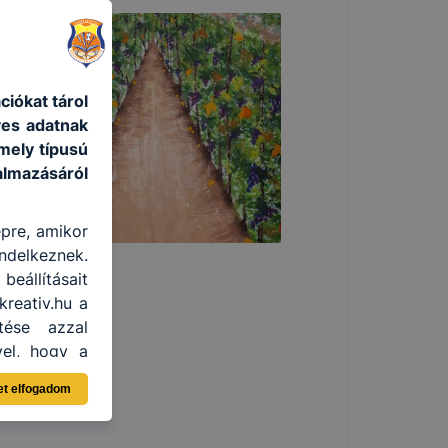
iókat tárol
yes adatnak
mely típusú
lmazásáról
épre, amikor
ndelkeznek.
eállításait
reativ.hu a
tése azzal
vel, hogy a
gtudhatjuk,
et elfogadom
eglátogatja
ikapcsolni a
lításának a