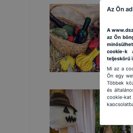
Az Ön ad
A www.dszc
az Ön böng
minősülhet
cookie-k 
teljeskörű 
Mi az a coo
Ön egy web
Többek közö
és általán
cookie-ka
kapcsolatb
honlap mel
hogyan bizt
oldalunkat,
cookie-kat