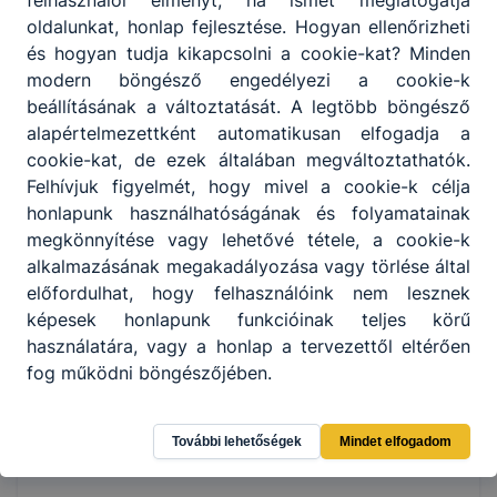
felhasználói élményt, ha ismét meglátogatja
oldalunkat, honlap fejlesztése. Hogyan ellenőrizheti
és hogyan tudja kikapcsolni a cookie-kat? Minden
modern böngésző engedélyezi a cookie-k
beállításának a változtatását. A legtöbb böngésző
alapértelmezettként automatikusan elfogadja a
cookie-kat, de ezek általában megváltoztathatók.
Felhívjuk figyelmét, hogy mivel a cookie-k célja
honlapunk használhatóságának és folyamatainak
megkönnyítése vagy lehetővé tétele, a cookie-k
alkalmazásának megakadályozása vagy törlése által
előfordulhat, hogy felhasználóink nem lesznek
képesek honlapunk funkcióinak teljes körű
használatára, vagy a honlap a tervezettől eltérően
fog működni böngészőjében.
További lehetőségek
Mindet elfogadom