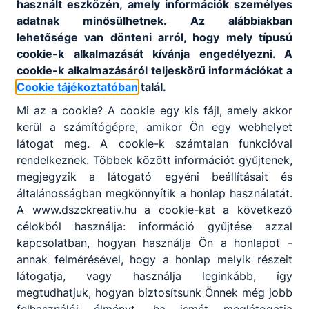
használt eszközén, amely információk személyes
adatnak minősülhetnek. Az alábbiakban
lehetősége van dönteni arról, hogy mely típusú
cookie-k alkalmazását kívánja engedélyezni. A
cookie-k alkalmazásáról teljeskörű információkat a
Cookie tájékoztatóban
talál.
Mi az a cookie? A cookie egy kis fájl, amely akkor
kerül a számítógépre, amikor Ön egy webhelyet
látogat meg. A cookie-k számtalan funkcióval
rendelkeznek. Többek között információt gyűjtenek,
megjegyzik a látogató egyéni beállításait és
általánosságban megkönnyítik a honlap használatát.
A www.dszckreativ.hu a cookie-kat a következő
célokból használja: információ gyűjtése azzal
kapcsolatban, hogyan használja Ön a honlapot -
annak felmérésével, hogy a honlap melyik részeit
látogatja, vagy használja leginkább, így
megtudhatjuk, hogyan biztosítsunk Önnek még jobb